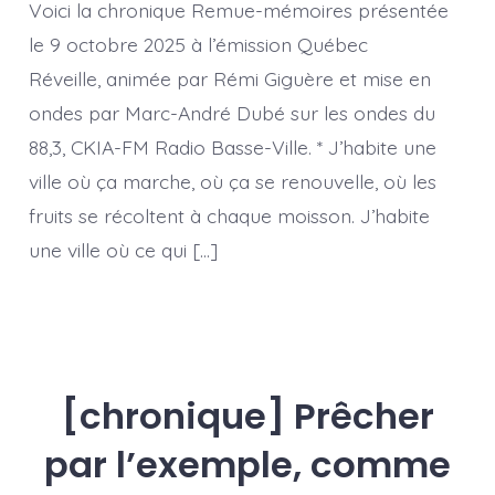
ville,
Voici la chronique Remue-mémoires présentée
où
ça
le 9 octobre 2025 à l’émission Québec
circule
Réveille, animée par Rémi Giguère et mise en
entre
nous
ondes par Marc-André Dubé sur les ondes du
88,3, CKIA-FM Radio Basse-Ville. * J’habite une
ville où ça marche, où ça se renouvelle, où les
fruits se récoltent à chaque moisson. J’habite
une ville où ce qui […]
[chronique] Prêcher
par l’exemple, comme