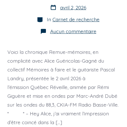
Post
avril 2, 2026
date
Categories
In
Carnet de recherche
sur
Aucun commentaire
[chronique]
Allons
voir
ce
Voici la chronique Remue-mémoires, en
que
le
complicité avec Alice Guéricolas-Gagné du
570
collectif Mémoires à faire et le guitariste Pascal
nous
réserve
Landry, présentée le 2 avril 2026 à
l’émission Québec Réveille, animée par Rémi
Giguère et mise en ondes par Marc-André Dubé
sur les ondes du 88,3, CKIA-FM Radio Basse-Ville.
* * – Hey Alice, j’ai vraiment l’impression
d’être coincé dans la […]