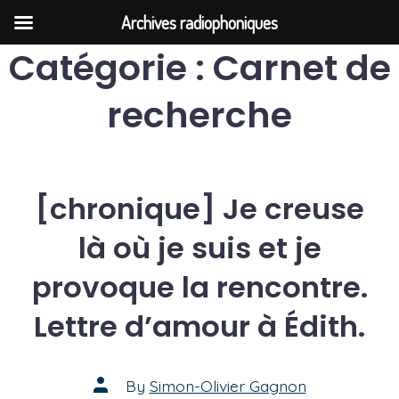
Archives radiophoniques
Catégorie :
Carnet de
Skip
to
recherche
content
[chronique] Je creuse
là où je suis et je
provoque la rencontre.
Lettre d’amour à Édith.
Post
By
Simon-Olivier Gagnon
author