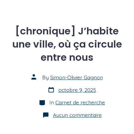
[chronique] J’habite
une ville, où ça circule
entre nous
Post
By
Simon-Olivier Gagnon
author
Post
octobre 9, 2025
date
Categories
In
Carnet de recherche
sur
Aucun commentaire
[chronique]
J’habite
une