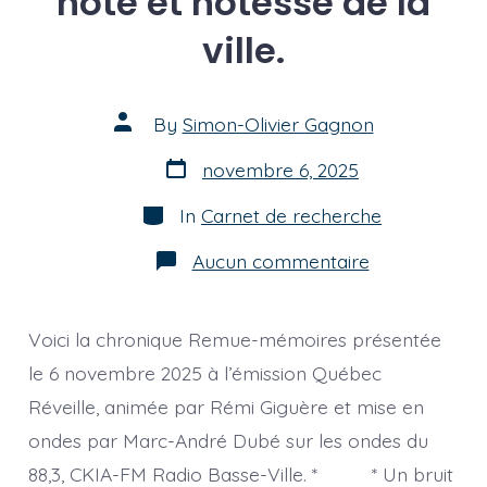
hôte et hôtesse de la
ville.
Post
By
Simon-Olivier Gagnon
author
Post
novembre 6, 2025
date
Categories
In
Carnet de recherche
sur
Aucun commentaire
[chronique]
Une
lettre
pour
Voici la chronique Remue-mémoires présentée
toi,
camarade,
le 6 novembre 2025 à l’émission Québec
hôte
Réveille, animée par Rémi Giguère et mise en
et
hôtesse
ondes par Marc-André Dubé sur les ondes du
de
la
88,3, CKIA-FM Radio Basse-Ville. * * Un bruit
ville.