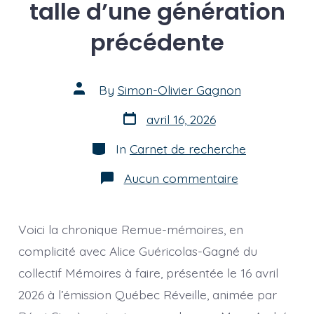
talle d’une génération
précédente
Post
By
Simon-Olivier Gagnon
author
Post
avril 16, 2026
date
Categories
In
Carnet de recherche
sur
Aucun commentaire
[chronique]
Entrer
par
la
Voici la chronique Remue-mémoires, en
fenêtre
des
complicité avec Alice Guéricolas-Gagné du
archives
collectif Mémoires à faire, présentée le 16 avril
du
570
2026 à l’émission Québec Réveille, animée par
rue
du