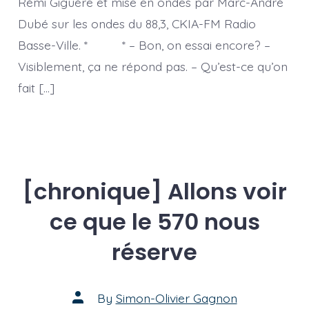
Rémi Giguère et mise en ondes par Marc-André
roi,
la
Dubé sur les ondes du 88,3, CKIA-FM Radio
talle
d’une
Basse-Ville. * * – Bon, on essai encore? –
génération
précédente
Visiblement, ça ne répond pas. – Qu’est-ce qu’on
fait […]
[chronique] Allons voir
ce que le 570 nous
réserve
Post
By
Simon-Olivier Gagnon
author