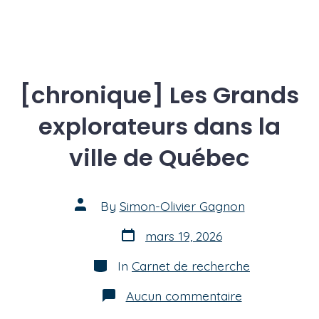
[chronique] Les Grands
explorateurs dans la
ville de Québec
Post
By
Simon-Olivier Gagnon
author
Post
mars 19, 2026
date
Categories
In
Carnet de recherche
sur
Aucun commentaire
[chronique]
Les