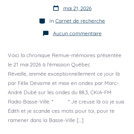
Post
mai 21, 2026
date
Categories
In
Carnet de recherche
sur
Aucun commentaire
[chronique]
Je
creuse
là
Voici la chronique Remue-mémoires présentée
où
je
le 21 mai 2026 à l’émission Québec
suis
Réveille, animée exceptionnellement ce jour là
et
je
par Félix Devisme et mise en ondes par Marc-
provoque
la
André Dubé sur les ondes du 88,3, CKIA-FM
rencontre.
Lettre
Radio Basse-Ville. * * Je creuse là où je suis
d’amour
à
Édith et je scande ces mots pour toi, pour te
Édith.
ramener dans la Basse-Ville […]