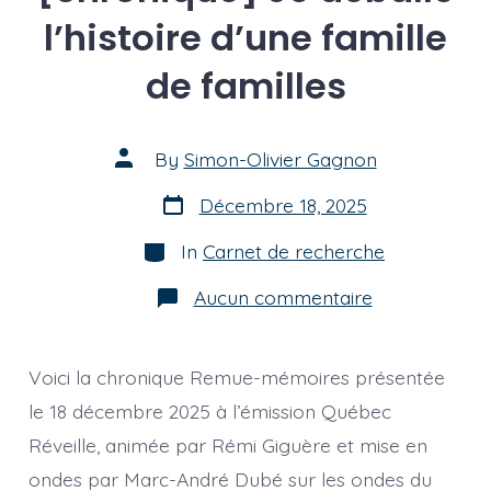
l’histoire d’une famille
de familles
Post
By
Simon-Olivier Gagnon
author
Post
Décembre 18, 2025
date
Categories
In
Carnet de recherche
sur
Aucun commentaire
[chronique]
Je
déballe
l’histoire
Voici la chronique Remue-mémoires présentée
d’une
famille
le 18 décembre 2025 à l’émission Québec
de
Réveille, animée par Rémi Giguère et mise en
familles
ondes par Marc-André Dubé sur les ondes du