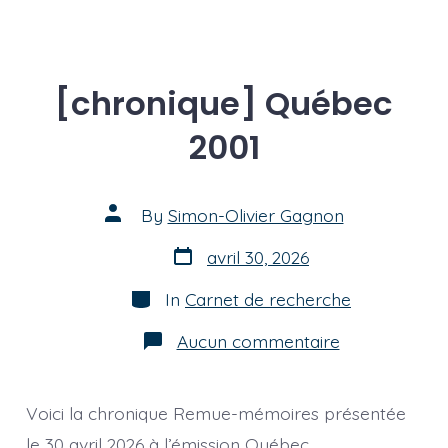
[chronique] Québec
2001
Post
By
Simon-Olivier Gagnon
author
Post
avril 30, 2026
date
Categories
In
Carnet de recherche
sur
Aucun commentaire
[chronique]
Québec
2001
Voici la chronique Remue-mémoires présentée
le 30 avril 2026 à l’émission Québec