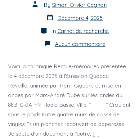
Post
By
Simon-Olivier Gagnon
author
Post
Décembre 4, 2025
date
Categories
In
Carnet de recherche
sur
Aucun commentaire
[chronique]
Un
souffle,
un
Voici la chronique Remue-mémoires présentée
pneuma,
entre
le 4 décembre 2025 à l’émission Québec
documents
Réveille, animée par Rémi Giguère et mise en
et
vinyles,
ondes par Marc-André Dubé sur les ondes du
dans
une
88,3, CKIA-FM Radio Basse-Ville. * * Croulant
ville.
sous le poids Entre quatre murs de caisse de
vinyles Et un plancher recouvert de paperasse,
Je saute d’un document à l’autre, […]