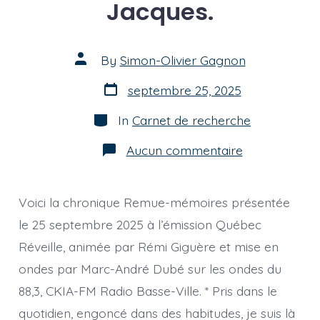
Jacques.
Post
By
Simon-Olivier Gagnon
author
Post
septembre 25, 2025
date
Categories
In
Carnet de recherche
sur
Aucun commentaire
[chronique]
Prêcher
par
l’exemple,
Voici la chronique Remue-mémoires présentée
comme
Jacques.
le 25 septembre 2025 à l’émission Québec
Réveille, animée par Rémi Giguère et mise en
ondes par Marc-André Dubé sur les ondes du
88,3, CKIA-FM Radio Basse-Ville. * Pris dans le
quotidien, engoncé dans des habitudes, je suis là