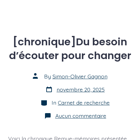
[chronique]Du besoin
d’écouter pour changer
Post
By
Simon-Olivier Gagnon
author
Post
novembre 20, 2025
date
Categories
In
Carnet de recherche
sur
Aucun commentaire
[chronique]D
besoin
d’écouter
pour
Voici la chronique Remue-mémoires présentée