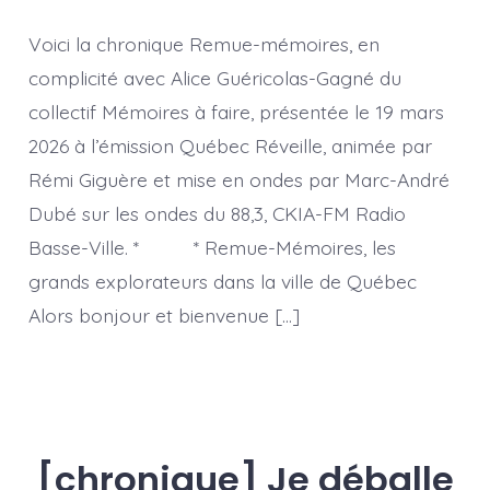
Grands
explorateurs
Voici la chronique Remue-mémoires, en
dans
la
complicité avec Alice Guéricolas-Gagné du
ville
collectif Mémoires à faire, présentée le 19 mars
de
Québec
2026 à l’émission Québec Réveille, animée par
Rémi Giguère et mise en ondes par Marc-André
Dubé sur les ondes du 88,3, CKIA-FM Radio
Basse-Ville. * * Remue-Mémoires, les
grands explorateurs dans la ville de Québec
Alors bonjour et bienvenue […]
[chronique] Je déballe