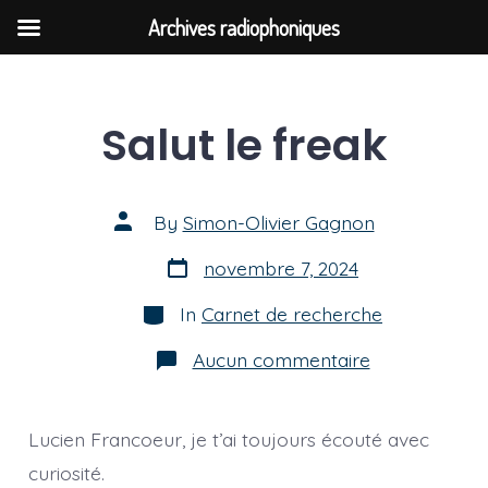
Archives radiophoniques
Skip
to
Salut le freak
content
Post
By
Simon-Olivier Gagnon
author
Post
novembre 7, 2024
date
Categories
In
Carnet de recherche
sur
Aucun commentaire
Salut
le
freak
Lucien Francoeur, je t’ai toujours écouté avec
curiosité.